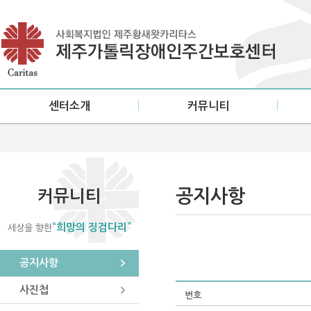
센터소개
커뮤니티
인사말
공지사항
설립목적/연혁
사진첩
미션·비전
소식지
공지사항
커뮤니티
센터현황
“희망의 징검다리”
세상을 향한
이용안내
오시는 길
공지사항
사진첩
번호