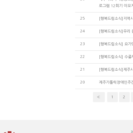
로그램 12회기 이모
25
[행복드림소식]지역
24
[행복드림소식]우리 
23
[행복드림소식] 요
22
[행복드림소식] 수
21
[행복드림소식]제주
20
제주가톨릭장애인주간
«
1
2