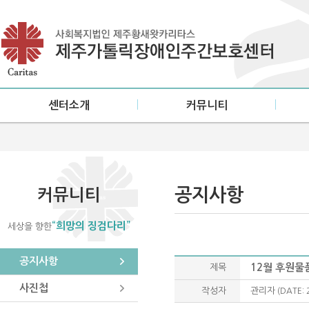
센터소개
커뮤니티
인사말
공지사항
설립목적/연혁
사진첩
미션·비전
소식지
공지사항
커뮤니티
센터현황
“희망의 징검다리”
세상을 향한
이용안내
오시는 길
공지사항
12월 후원물
제목
사진첩
작성자
관리자
(DATE: 2