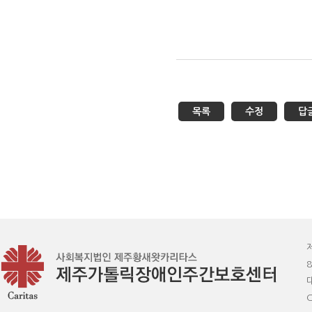
목록
수정
답
8
C