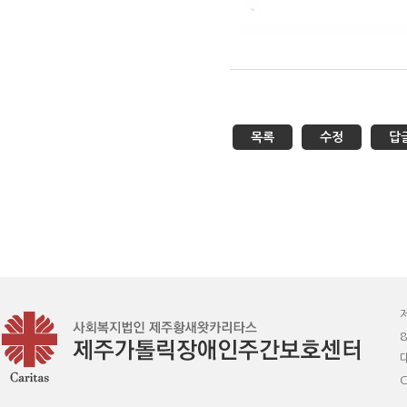
목록
수정
답
8
C