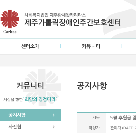
센터소개
커뮤니티
인사말
공지사항
설립목적/연혁
사진첩
미션·비전
소식지
공지사항
커뮤니티
센터현황
“희망의 징검다리”
세상을 향한
이용안내
오시는 길
공지사항
5월 후원금 
제목
사진첩
작성자
관리자
(DATE: 2