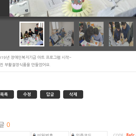
019년 장애인복지기금 아트 프로그램 시작~
진 부활절장식품을 만들었어요.
목록
수정
답글
삭제
글
0
8afc
CODE :