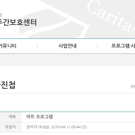
커뮤니티
사업안내
프로그램 
사항
건강활동
월별일정표
첩
정서활동
지
교육활동
사진첩
PR
가족지원
아트 프로그램
제목
작성자
관리자
(작성일: 2019-04-12 09:44:25)