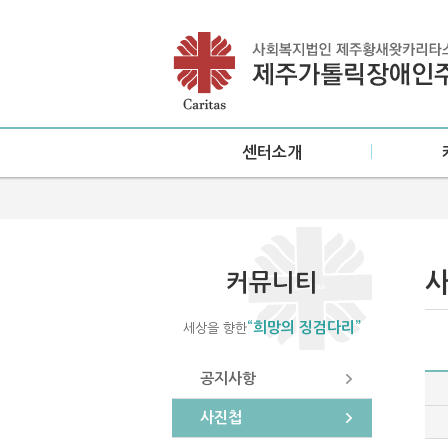
센터소개
인사말
공지
설립목적/연혁
사진
미션·비전
소식
커뮤니티
센터현황
“희망의 징검다리”
세상을 향한
이용안내
오시는 길
공지사항
사진첩