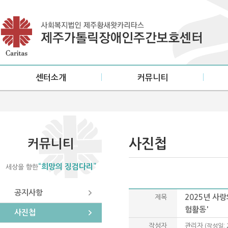
센터소개
커뮤니티
인사말
공지사항
설립목적/연혁
사진첩
미션·비전
소식지
사진첩
커뮤니티
센터현황
“희망의 징검다리”
세상을 향한
이용안내
오시는 길
공지사항
2025년 사
제목
험활동'
사진첩
작성자
관리자
(작성일: 2