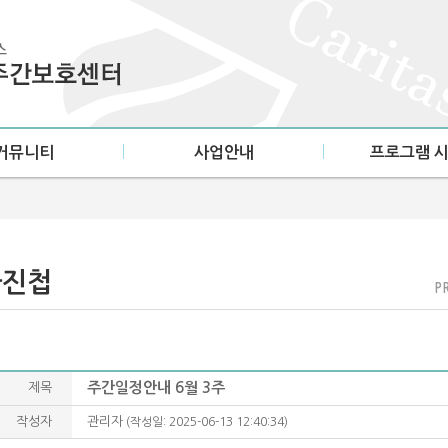
커뮤니티
사업안내
프로그램 
사항
건강활동
월별일정표
첩
정서활동
지
교육활동
사진첩
PR
가족지원
주간일정안내 6월 3주
제목
작성자
관리자
(작성일: 2025-06-13 12:40:34)