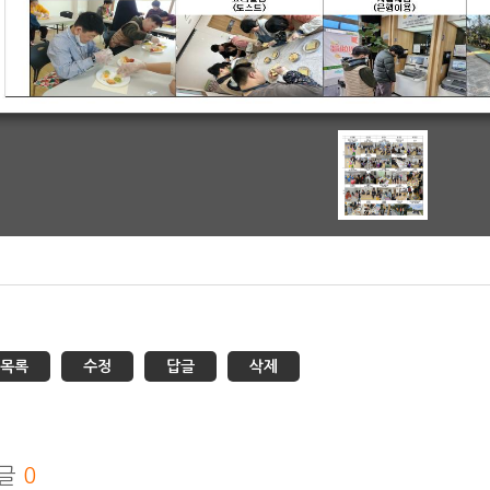
목록
수정
답글
삭제
글
0