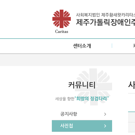
센터소개
인사말
공지
설립목적/연혁
사진
미션·비전
소식
커뮤니티
센터현황
“희망의 징검다리”
세상을 향한
이용안내
오시는 길
공지사항
사진첩