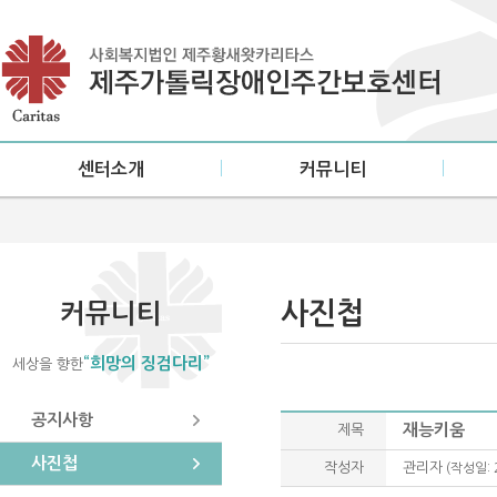
센터소개
커뮤니티
인사말
공지사항
설립목적/연혁
사진첩
미션·비전
소식지
사진첩
커뮤니티
센터현황
“희망의 징검다리”
세상을 향한
이용안내
오시는 길
공지사항
재능키움
제목
사진첩
작성자
관리자
(작성일: 2